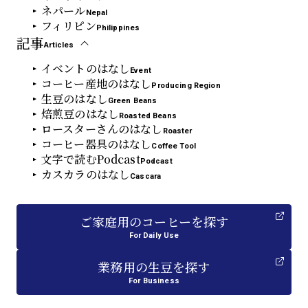
ネパール
Nepal
フィリピン
Philippines
記事
Articles
イベントのはなし
Event
コーヒー産地のはなし
Producing Region
生豆のはなし
Green Beans
焙煎豆のはなし
Roasted Beans
ロースターさんのはなし
Roaster
コーヒー器具のはなし
Coffee Tool
文字で読むPodcast
Podcast
カスカラのはなし
Cascara
ご家庭用
の
コーヒーを探す
For Daily Use
業務用
の
生豆を探す
For Business