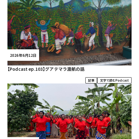
2026年6月12日
【Podcast ep.103】グアテマラ渡航の話
記事
文字で読むPodcast