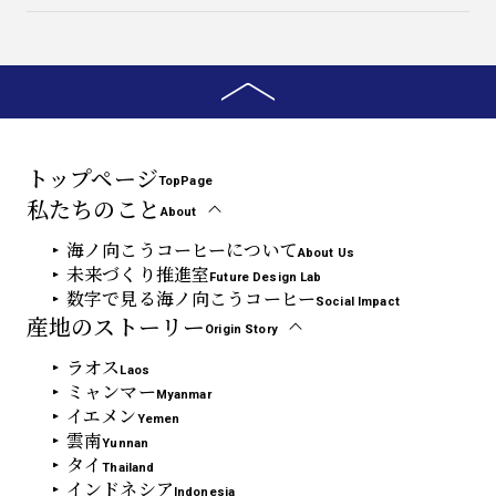
トップページ
TopPage
私たちのこと
About
海ノ向こうコーヒーについて
About Us
未来づくり推進室
Future Design Lab
数字で見る海ノ向こうコーヒー
Social Impact
産地のストーリー
Origin Story
ラオス
Laos
ミャンマー
Myanmar
イエメン
Yemen
雲南
Yunnan
タイ
Thailand
インドネシア
Indonesia