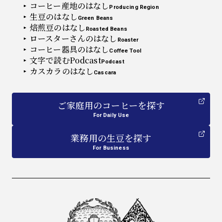
コーヒー産地のはなし
Producing Region
生豆のはなし
Green Beans
焙煎豆のはなし
Roasted Beans
ロースターさんのはなし
Roaster
コーヒー器具のはなし
Coffee Tool
文字で読むPodcast
Podcast
カスカラのはなし
Cascara
ご家庭用
の
コーヒーを探す
For Daily Use
業務用
の
生豆を探す
For Business