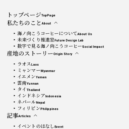
トップページ
TopPage
私たちのこと
About
海ノ向こうコーヒーについて
About Us
未来づくり推進室
Future Design Lab
数字で見る海ノ向こうコーヒー
Social Impact
産地のストーリー
Origin Story
ラオス
Laos
ミャンマー
Myanmar
イエメン
Yemen
雲南
Yunnan
タイ
Thailand
インドネシア
Indonesia
ネパール
Nepal
フィリピン
Philippines
記事
Articles
イベントのはなし
Event