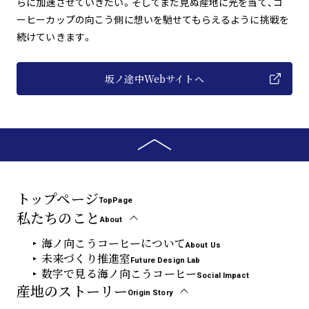
らに加速させていきたい。そしてまだ見ぬ産地に光を当て、コ
ーヒーカップの向こう側に想いを馳せてもらえるように挑戦を
続けていきます。
坂ノ途中Webサイトへ
トップページ
TopPage
私たちのこと
About
海ノ向こうコーヒーについて
About Us
未来づくり推進室
Future Design Lab
数字で見る海ノ向こうコーヒー
Social Impact
産地のストーリー
Origin Story