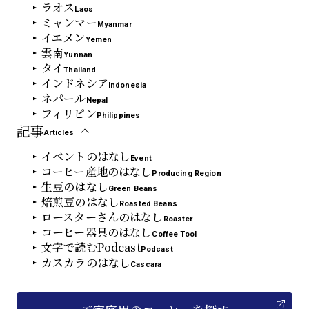
ラオス
Laos
ミャンマー
Myanmar
イエメン
Yemen
雲南
Yunnan
タイ
Thailand
インドネシア
Indonesia
ネパール
Nepal
フィリピン
Philippines
記事
Articles
イベントのはなし
Event
コーヒー産地のはなし
Producing Region
生豆のはなし
Green Beans
焙煎豆のはなし
Roasted Beans
ロースターさんのはなし
Roaster
コーヒー器具のはなし
Coffee Tool
文字で読むPodcast
Podcast
カスカラのはなし
Cascara