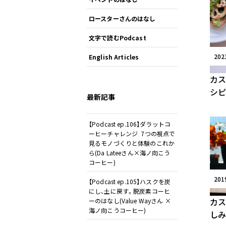
ロースターさんのはなし
文字で読むPodcast
20
English Articles
カ
シピ
最新記事
【Podcast ep.106】ダラットコ
ーヒーチャレンジ 7つの視点で
見るモノづくりと体験のこれか
ら(Da Lateeさん×海ノ向こう
コーヒー)
20
【Podcast ep.105】ハスクを炭
にし、土に戻す。脱炭素コーヒ
カス
ーのはなし(Value Wayさん ×
海ノ向こうコーヒー)
しみ