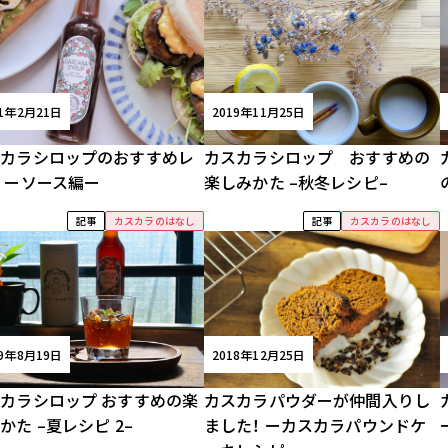
21年2月21日
2019年11月25日
スカラシロップのおすすめレ
カスカラシロップ おすすめの
 ーソース編ー
楽しみかた –秋冬レシピ–
記事
カスカラのはなし
記事
カスカラのはなし
19年8月19日
2018年12月25日
カラシロップ おすすめの楽
カスカラパウダーが仲間入りし
かた –夏レシピ 2–
ました！ ーカスカラパウンドケ