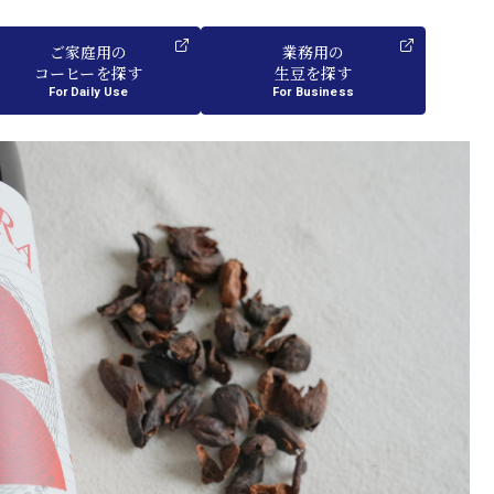
ご家庭用
の
業務用
の
コーヒーを探す
生豆を探す
For Daily Use
For Business