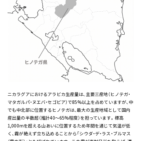
ニカラグアにおけるアラビカ生産量は、主要三産地（ヒノテガ・
マタガルパ・ヌエバ・セゴビア）で85%以上を占めていますが、中
でも中北部に位置するヒノテガは、最大の生産地域として国内
産出量の半数超（推計40〜65%程度）を担っています。標高
1,000mを超える山あいに位置するため年間を通じて気温が低
く、霧が絶えず立ち込めることから「シウダ・デ・ラス・ブルマス