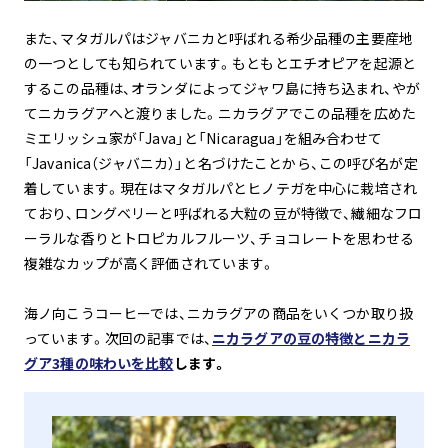
また、マタガルパはジャバニカと呼ばれる希少品種の主要産地
の一つとしても知られています。もともとエチオピアを起源と
するこの品種は、オランダによってジャワ島に持ち込まれ、やが
てニカラグアへと渡りました。ニカラグアでこの品種を広めた
ミエリッシュ家が「Java」と「Nicaragua」を組み合わせて
「Javanica（ジャバニカ）」と名づけたことから、この呼び名が定
着しています。現在はマタガルパとヒノテガを中心に栽培され
ており、ロングベリーと呼ばれる大粒の豆が特徴で、繊細なフロ
ーラルな香りとトロピカルフルーツ、チョコレートを思わせる
複雑なカップが高く評価されています。
海ノ向こうコーヒーでは、ニカラグアの商品をいくつか取り扱
っています。次回の記事では、
ニカラグアの豆の特徴とニカラ
グア3種の味わいを比較
します。