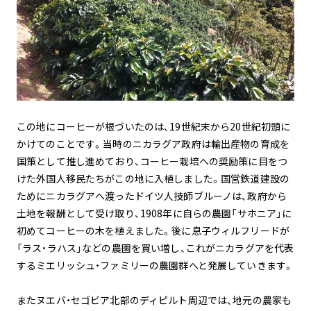
この地にコーヒーが根づいたのは、19世紀末から20世紀初頭に
かけてのことです。当時のニカラグア政府は輸出産物の育成を
国策として推し進めており、コーヒー栽培への奨励策に目をつ
けた外国人移民たちがこの地に入植しました。国営鉄道建設の
ためにニカラグアへ渡ったドイツ人技師ブルーノは、政府から
土地を報酬として受け取り、1908年に自らの農園「サホニア」に
初めてコーヒーの木を植えました。後に息子ウィルフリードが
「ラス・ラハス」などの農園を買い増し、これがニカラグアを代表
するミエリッシュ・ファミリーの農園群へと発展していきます。
またヌエバ・セゴビア北部のディピルト周辺では、地元の農家も