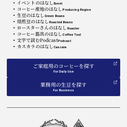
イベントのはなし
Event
コーヒー産地のはなし
Producing Region
生豆のはなし
Green Beans
焙煎豆のはなし
Roasted Beans
ロースターさんのはなし
Roaster
コーヒー器具のはなし
Coffee Tool
文字で読むPodcast
Podcast
カスカラのはなし
Cascara
ご家庭用
の
コーヒーを探す
For Daily Use
業務用
の
生豆を探す
For Business