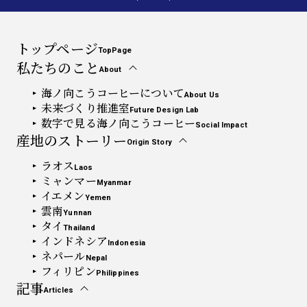
トップページ
TopPage
私たちのこと
About
海ノ向こうコーヒーについて
About Us
未来づくり推進室
Future Design Lab
数字で見る海ノ向こうコーヒー
Social Impact
産地のストーリー
Origin Story
ラオス
Laos
ミャンマー
Myanmar
イエメン
Yemen
雲南
Yunnan
タイ
Thailand
インドネシア
Indonesia
ネパール
Nepal
フィリピン
Philippines
記事
Articles