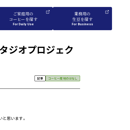
ご家庭用
の
業務用
の
コーヒーを探す
生豆を探す
For Daily Use
For Business
スタジオプロジェク
記事
コーヒー産地のはなし
いと思います。