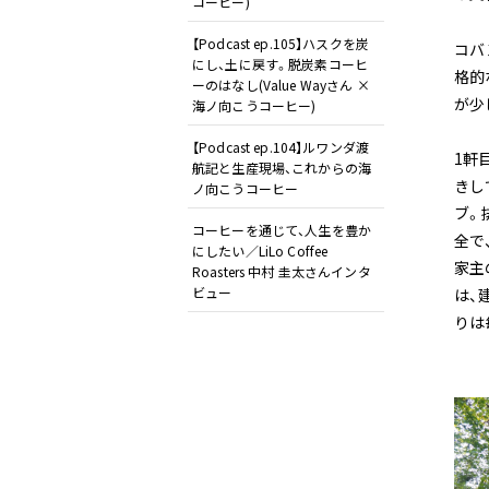
コーヒー)
【Podcast ep.105】ハスクを炭
コバ
にし、土に戻す。脱炭素コーヒ
格的
ーのはなし(Value Wayさん ×
が少
海ノ向こうコーヒー)
【Podcast ep.104】ルワンダ渡
1軒
航記と生産現場、これからの海
きし
ノ向こうコーヒー
ブ。
コーヒーを通じて、人生を豊か
全で
にしたい／LiLo Coffee
家主
Roasters 中村 圭太さんインタ
ビュー
は、
りは