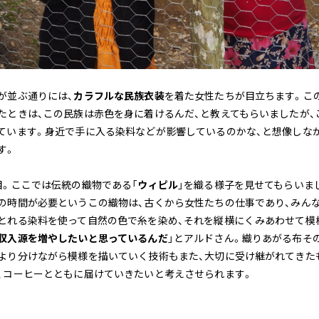
が並ぶ通りには、
カラフルな民族衣装
を着た女性たちが目立ちます。こ
たときは、この民族は赤色を身に着けるんだ、と教えてもらいましたが、こ
ています。身近で手に入る染料などが影響しているのかな、と想像しな
す。
目。ここでは伝統の織物である「
ウィピル
」を織る様子を見せてもらいま
の時間が必要というこの織物は、古くから女性たちの仕事であり、みんな
とれる染料を使って自然の色で糸を染め、それを縦横にくみあわせて模
収入源を増やしたいと思っているんだ
」とアルドさん。織りあがる布そ
より分けながら模様を描いていく技術もまた、大切に受け継がれてきた
、コーヒーとともに届けていきたいと考えさせられます。