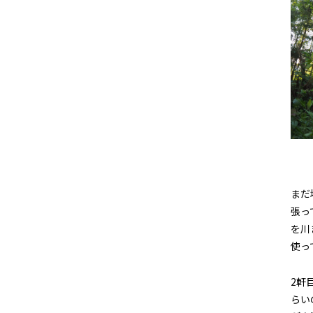
まだ
張っ
を川
使っ
2軒
らい