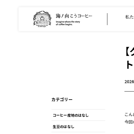
私た
【
ト
202
カテゴリー
こん
コーヒー産地のはなし
今回
生豆のはなし