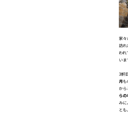
家々
訪れ
われ
いま
3軒
月
も
から
らの
みに
とも