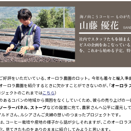
ご好評をいただいている、オーロラ農園のロット。今年も着々と輸入準
オーロラ農園を紹介するときに欠かすことができないのが、「
オーロラ 
ロジェクトのこれまでは
こちら
）
のあるコバンの地域から貧困をなくしていくため、彼らの売り上げの一
ソーラーパネル
、
ストーブ
などの設置に充て、農家さんへ公平に還元し
アルドさん、ルシアさんご夫婦の想いのつまったプロジェクトです。
は、コーヒー栽培や産地の様子から話が少しそれますが、このオーロラ
化、見てきたものをありのままに紹介してみようと思います。