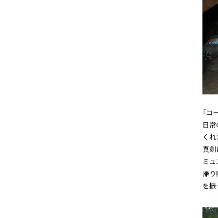
「コ
日常
くれ
真剣
ミュ
帰り
を振