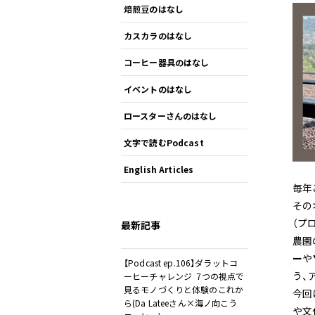
焙煎豆のはなし
カスカラのはなし
コーヒー器具のはなし
イベントのはなし
ロースターさんのはなし
文字で読むPodcast
English Articles
毎年
その
（プ
最新記事
農園
ー
や
【Podcast ep.106】ダラットコ
う、
ーヒーチャレンジ 7つの視点で
見るモノづくりと体験のこれか
今回
ら(Da Lateeさん×海ノ向こう
や文