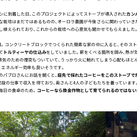
ンに到着した日、このプロジェクトによってストーブが導入された
カンパ
な栽培はまだではあるものの、オーロラ農園が今後さらに関わっていき
し植えられており、これからの栽培への心意気も聞かせてもらえました
目。コンクリートブロックでつくられた簡素な家の中に入ると、そのス
て
トルティーヤの仕込み
をしていました。薪をくべる箇所を囲み、熱が
排気のための煙突もついていて、うっかり火に触れてしまう心配もほと
、エネルギー効率も良いそうです。
のパブロさんにお話を聞くと、
庭先で採れたコーヒーをこのストーブで
建設の仕事で収入を得ており、奥さんと4人の子どもたちを養っています
毎日の食卓のため。
コーヒーなら換金作物として育てられるのではない