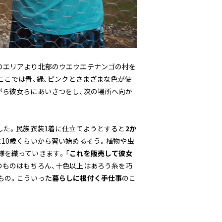
のエリアより北部のウエウエテナンゴの村を
こでは青、緑、ピンク――とさまざまな色が使
がら彼女らにあいさつをし、次の場所へ向か
した。民族衣装1着に仕立てようとすると
2か
10歳くらいから習い始めるそう。植物や虫
様を織っていきます。「
これを販売して彼女
のものはもちろん、十色以上はあろう糸を巧
もの。こういった
暮らしに根付く手仕事
のこ