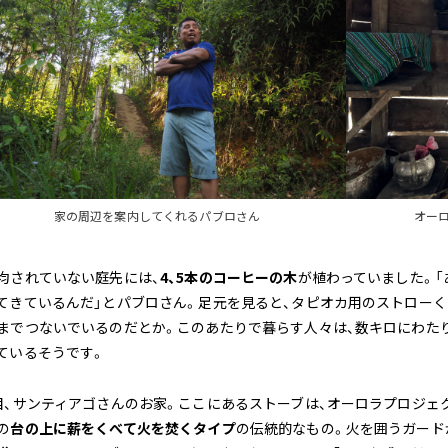
家の周辺を案内してくれるパブロさん
オー
均されていない庭先には、
4、5本のコーヒーの木
が植わっていました。「
てきているんだ」とパブロさん。足元を見ると、タピオカ用のストロー
までつないでいるのだとか。このあたりで暮らす人々は、数キロにわた
ているそうです。
目、サンティアゴさんのお家。ここにあるストーブは、オーロラプロジェ
の
台の上に薪をくべて火を焚くタイプ
の伝統的なもの。火を囲うガード