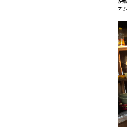
が充
アさ