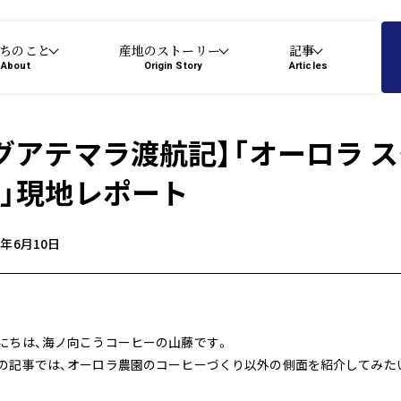
ちのこと
産地のストーリー
記事
About
Origin Story
Articles
グアテマラ渡航記】「オーロラ 
」現地レポート
6年6月10日
にちは、海ノ向こうコーヒーの山藤です。
の記事では、オーロラ農園のコーヒーづくり以外の側面を紹介してみた