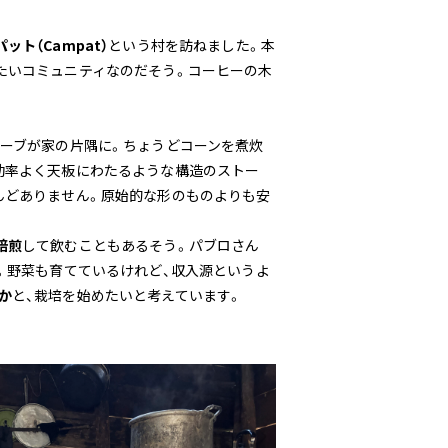
ット（Campat）
という村を訪ねました。本
たいコミュニティなのだそう。コーヒーの木
。
トーブが家の片隅に。ちょうどコーンを煮炊
効率よく天板にわたるような構造のストー
んどありません。原始的な形のものよりも安
焙煎
して飲むこともあるそう。パブロさん
。野菜も育てているけれど、収入源というよ
か
と、栽培を始めたいと考えています。