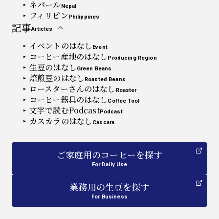
ネパール
Nepal
フィリピン
Philippines
記事
Articles
イベントのはなし
Event
コーヒー産地のはなし
Producing Region
生豆のはなし
Green Beans
焙煎豆のはなし
Roasted Beans
ロースターさんのはなし
Roaster
コーヒー器具のはなし
Coffee Tool
文字で読むPodcast
Podcast
カスカラのはなし
Cascara
ご家庭用
の
コーヒーを探す
For Daily Use
業務用
の
生豆を探す
For Business