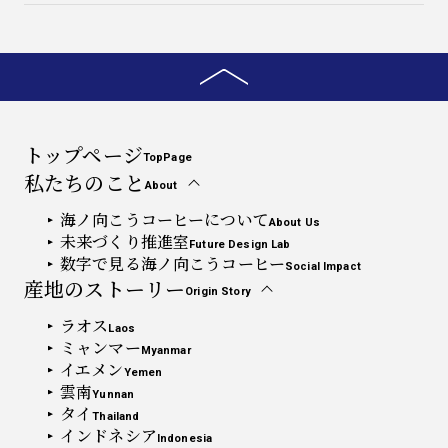
トップページ
TopPage
私たちのこと
About
海ノ向こうコーヒーについて
About Us
未来づくり推進室
Future Design Lab
数字で見る海ノ向こうコーヒー
Social Impact
産地のストーリー
Origin Story
ラオス
Laos
ミャンマー
Myanmar
イエメン
Yemen
雲南
Yunnan
タイ
Thailand
インドネシア
Indonesia