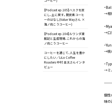
コーヒー)
・Ba
【Podcast ep.105】ハスクを炭
→柑
にし、土に戻す。脱炭素コーヒ
ーのはなし(Value Wayさん ×
海ノ向こうコーヒー)
・M
→口
【Podcast ep.104】ルワンダ渡
航記と生産現場、これからの海
ノ向こうコーヒー
・Y
→桃
コーヒーを通じて、人生を豊か
にしたい／LiLo Coffee
Roasters 中村 圭太さんインタ
・T
ビュー
→ミ
———
個性
味の