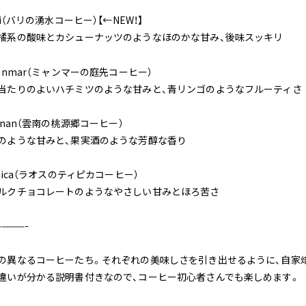
li（バリの湧水コーヒー）【←NEW！】
橘系の酸味とカシューナッツのようなほのかな甘み、後味スッキリ
yanmar（ミャンマーの庭先コーヒー）
当たりのよいハチミツのような甘みと、青リンゴのようなフルーティさ
unnan（雲南の桃源郷コーヒー）
のような甘みと、果実酒のような芳醇な香り
ypica（ラオスのティピカコーヒー）
ルクチョコレートのようなやさしい甘みとほろ苦さ
———-
の異なるコーヒーたち。それぞれの美味しさを引き出せるように、自家
違いが分かる説明書付きなので、コーヒー初心者さんでも楽しめます。