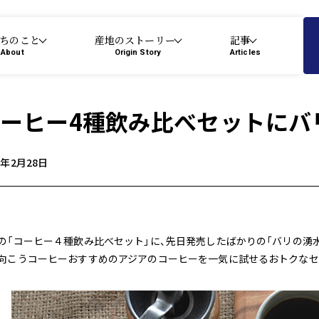
ちのこと
産地のストーリー
記事
About
Origin Story
Articles
ーヒー4種飲み比べセットにバ
0年2月28日
の「コーヒー４種飲み比べセット」に、先日発売したばかりの「バリの湧水
向こうコーヒーおすすめのアジアのコーヒーを一気に試せるおトクなセ