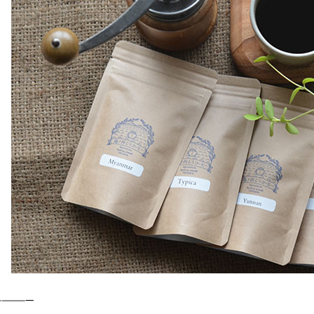
—————