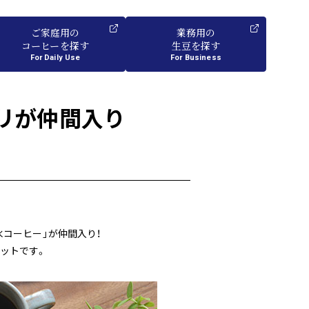
ご家庭用
の
業務用
の
コーヒーを探す
生豆を探す
For Daily Use
For Business
リが仲間入り
コーヒー」が仲間入り！
ットです。