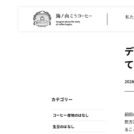
私た
デ
202
カテゴリー
前回
コーヒー産地のはなし
煎方
生豆のはなし
るこ