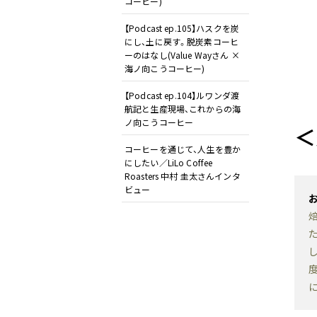
コーヒー)
【Podcast ep.105】ハスクを炭
にし、土に戻す。脱炭素コーヒ
ーのはなし(Value Wayさん ×
海ノ向こうコーヒー)
【Podcast ep.104】ルワンダ渡
航記と生産現場、これからの海
ノ向こうコーヒー
＜
コーヒーを通じて、人生を豊か
にしたい／LiLo Coffee
Roasters 中村 圭太さんインタ
ビュー