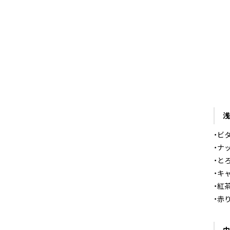
・ビ
・ナ
・と
・キ
・紅
・赤