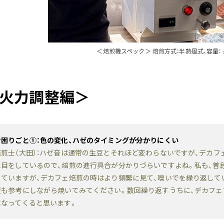
＜焙煎機スペック＞ 焙煎方式：半熱風式、容量： 最
火力調整編＞
お困りごと①：色の変化、ハゼのタイミングが分かりにくい
焙煎士（大田）：ハゼ音は通常の生豆とそれほど変わらないですが、デカ
た目をしているので、焙煎の進行具合が分かりづらいですよね。私も、普
していますが、デカフェ焙煎の時はより頻繁に見て、嗅いでを繰り返して
度も参考にしながら焼いてみてください。数回繰り返すうちに、デカフ
になってくると思います。