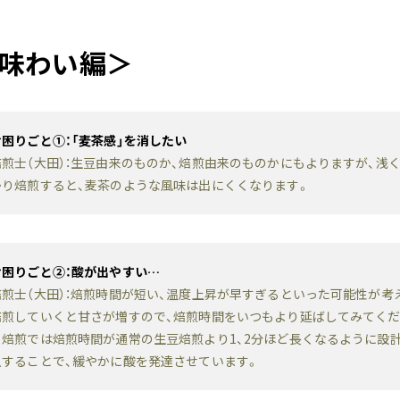
味わい編＞
お困りごと①：「麦茶感」を消したい
焙煎士（大田）：生豆由来のものか、焙煎由来のものかにもよりますが、浅
かり焙煎すると、麦茶のような風味は出にくくなります。
お困りごと②：酸が出やすい…
焙煎士（大田）：焙煎時間が短い、温度上昇が早すぎるといった可能性が
焙煎していくと甘さが増すので、焙煎時間をいつもより延ばしてみてくださ
ェ焙煎では焙煎時間が通常の生豆焙煎より1、2分ほど長くなるように設計
入することで、緩やかに酸を発達させています。