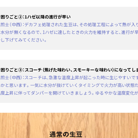
お困りごと②：1ハゼ以降の進行が早い
焙煎士（中西）：デカフェ処理された生豆は、その処理工程によって熱が入
に水分が無くなるので、1ハゼに達したときの火力を維持すると、進行が早
少し下げてみてください。
お困りごと③：スコーチ（焦げた味わい、スモーキーな味わい）になってし
焙煎士（中西）：スコーチは、急激な温度上昇が起こった時に生じやすいで
いかと思います。一気に水分が抜けていくタイミングで火力が高い状態だ
温度上昇に伴ってダンパーを開けていきましょう。ゆるやかな温度変化