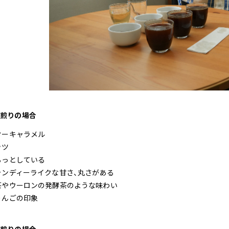
浅煎りの場合
ターキャラメル
ッツ
ろっとしている
ャンディーライクな甘さ、丸さがある
茶やウーロンの発酵茶のような味わい
りんごの印象