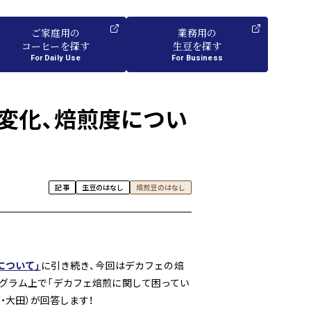
ご家庭用
の
業務用
の
コーヒーを探す
生豆を探す
For Daily Use
For Business
、変化、焙煎度につい
記事
生豆のはなし
焙煎豆のはなし
について」
に引き続き、今回はデカフェの焙
グラム上で「デカフェ焙煎に関して困ってい
・大田）が回答します！