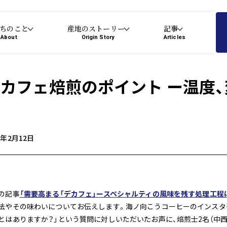
ちのこと
産地のストーリー
記事
About
Origin Story
Articles
カフェ焙煎のポイント ー温度
て
6年2月12日
の記事
「需要高まる「デカフェ」ースペシャルティの風味を残す処理工程
法やその味わいについてお伝えします。海ノ向こうコーヒーのインスタ
とはありますか？」という質問に対しいただいたお声に、焙煎士2名（中西