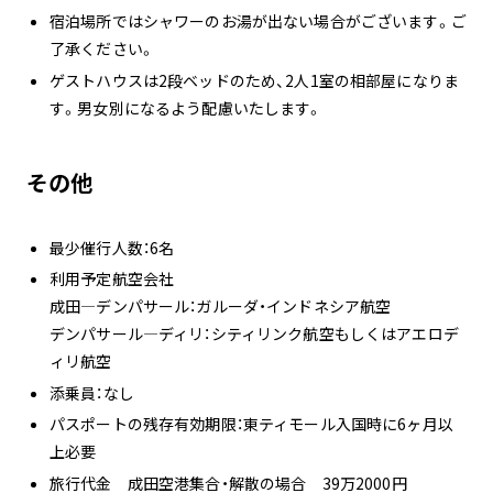
宿泊場所ではシャワーのお湯が出ない場合がございます。ご
了承ください。
ゲストハウスは2段ベッドのため、2人1室の相部屋になりま
す。男女別になるよう配慮いたします。
その他
最少催行人数：6名
利用予定航空会社
成田―デンパサール：ガルーダ・インドネシア航空
デンパサール―ディリ：シティリンク航空もしくはアエロデ
ィリ航空
添乗員：なし
パスポートの残存有効期限：東ティモール入国時に6ヶ月以
上必要
旅行代金 成田空港集合・解散の場合 39万2000円