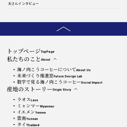
太さんインタビュー
トップページ
TopPage
私たちのこと
About
海ノ向こうコーヒーについて
About Us
未来づくり推進室
Future Design Lab
数字で見る海ノ向こうコーヒー
Social Impact
産地のストーリー
Origin Story
ラオス
Laos
ミャンマー
Myanmar
イエメン
Yemen
雲南
Yunnan
タイ
Thailand