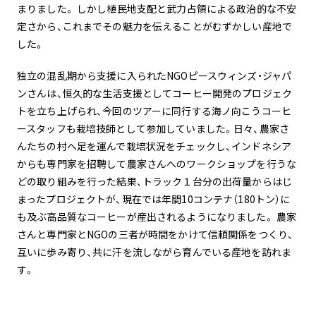
まりました。 しかし植民地支配と武力占領による政治的な不安
定さから、これまでその魅力を伝えることがむずかしい産地で
した。
独立の混乱期から支援に入られたNGOピースウィンズ・ジャパ
ンさんは、恒久的な生活支援としてコーヒー開発のプロジェク
トを立ち上げられ、今回のツアーに同行する海ノ向こうコーヒ
ースタッフも栽培技師として参加していました。日々、農家さ
んたちの村へ足を運んで栽培状況をチェックし、インドネシア
からも専門家を招聘して農家さんへのワークショップを行うな
どの取り組みを行った結果、トラック１台分の出荷量からはじ
まったプロジェクトが、現在では年間10コンテナ（180トン）に
も及ぶ高品質なコーヒーが産出されるようになりました。 農家
さんと専門家とNGOの三者が時間をかけて信頼関係をつくり、
互いに歩み寄り、共に汗を流しながら育んでいる産地を訪れま
す。