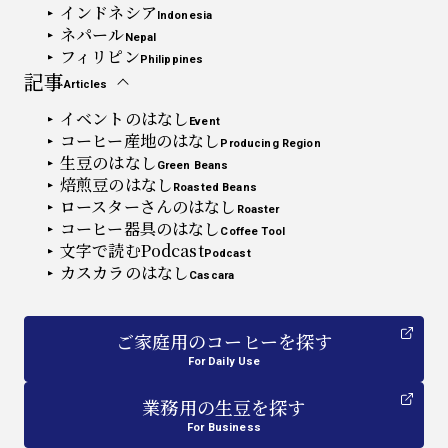
インドネシア
Indonesia
ネパール
Nepal
フィリピン
Philippines
記事
Articles
イベントのはなし
Event
コーヒー産地のはなし
Producing Region
生豆のはなし
Green Beans
焙煎豆のはなし
Roasted Beans
ロースターさんのはなし
Roaster
コーヒー器具のはなし
Coffee Tool
文字で読むPodcast
Podcast
カスカラのはなし
Cascara
ご家庭用
の
コーヒーを探す
For Daily Use
業務用
の
生豆を探す
For Business