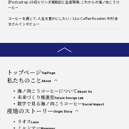
【Podcast ep.104】ルワンダ渡航記と生産現場、これからの海ノ向こうコ
ーヒー
コーヒーを通じて、人生を豊かにしたい／LiLo Coffee Roasters 中村 圭
太さんインタビュー
トップページ
TopPage
私たちのこと
About
海ノ向こうコーヒーについて
About Us
未来づくり推進室
Future Design Lab
数字で見る海ノ向こうコーヒー
Social Impact
産地のストーリー
Origin Story
ラオス
Laos
ミャンマー
Myanmar