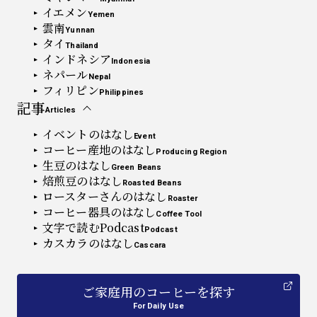
イエメン
Yemen
雲南
Yunnan
タイ
Thailand
インドネシア
Indonesia
ネパール
Nepal
フィリピン
Philippines
記事
Articles
イベントのはなし
Event
コーヒー産地のはなし
Producing Region
生豆のはなし
Green Beans
焙煎豆のはなし
Roasted Beans
ロースターさんのはなし
Roaster
コーヒー器具のはなし
Coffee Tool
文字で読むPodcast
Podcast
カスカラのはなし
Cascara
ご家庭用
の
コーヒーを探す
For Daily Use