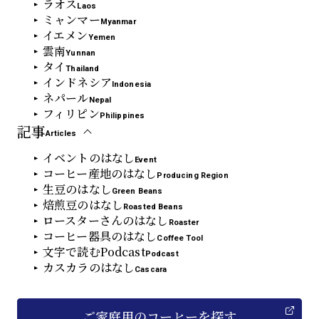
ラオス
Laos
ミャンマー
Myanmar
イエメン
Yemen
雲南
Yunnan
タイ
Thailand
インドネシア
Indonesia
ネパール
Nepal
フィリピン
Philippines
記事
Articles
イベントのはなし
Event
コーヒー産地のはなし
Producing Region
生豆のはなし
Green Beans
焙煎豆のはなし
Roasted Beans
ロースターさんのはなし
Roaster
コーヒー器具のはなし
Coffee Tool
文字で読むPodcast
Podcast
カスカラのはなし
Cascara
ご家庭用
の
コーヒーを探す