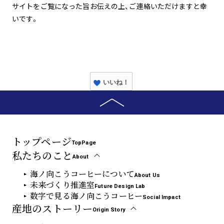
サイトをご覧になった旨お伝えの上、ご連絡いただけますと幸
いです。
いいね！
トップページ
TopPage
私たちのこと
About
海ノ向こうコーヒーについて
About Us
未来づくり推進室
Future Design Lab
数字で見る海ノ向こうコーヒー
Social Impact
産地のストーリー
Origin Story