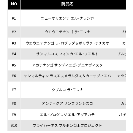
NO
商品名
ブ
#1
ニューオリエンテ エル・ナランホ
カ
#2
ウエウエテナンゴ ラ・モレナ
ブルボ
#3
ウエウエテナンゴ ラ・ロブラダ＆ボリヴァ・チチカオ
カツー
#4
サンマルコス フィンカ・エル・フエルト
ブルボン
#5
アカテナンゴ サンディエゴ・ブエナヴィスタ
カ
#6
サンマルティン ラスエスメラルダス＆カーサヴィエハ
カツアイ
ブ
#7
クブルコ ラ・モレナ
カ
#8
アンティグア サンフランシスコ
カツー
#9
エル・プログレソ エル・アグアカテ
パチェ、
#10
フライハーネス ブルボン苗木プロジェクト