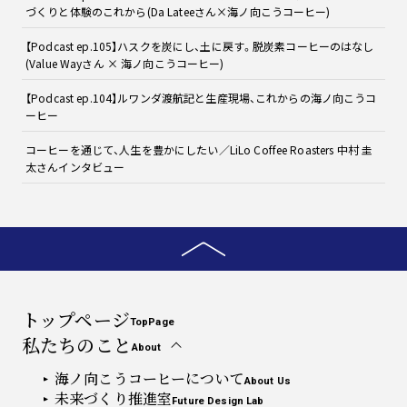
づくりと体験のこれから(Da Lateeさん×海ノ向こうコーヒー)
【Podcast ep.105】ハスクを炭にし、土に戻す。脱炭素コーヒーのはなし
(Value Wayさん × 海ノ向こうコーヒー)
【Podcast ep.104】ルワンダ渡航記と生産現場、これからの海ノ向こうコ
ーヒー
コーヒーを通じて、人生を豊かにしたい／LiLo Coffee Roasters 中村 圭
太さんインタビュー
トップページ
TopPage
私たちのこと
About
海ノ向こうコーヒーについて
About Us
未来づくり推進室
Future Design Lab