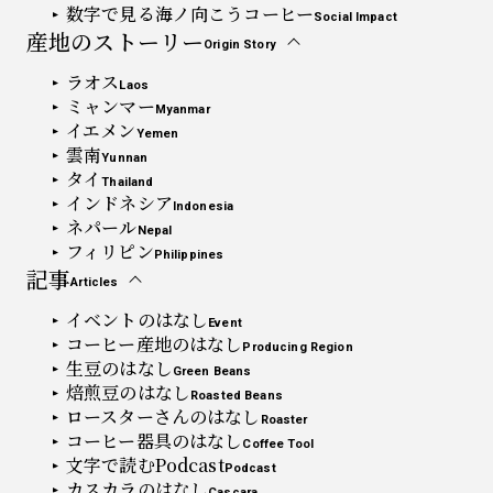
数字で見る海ノ向こうコーヒー
Social Impact
産地のストーリー
Origin Story
ラオス
Laos
ミャンマー
Myanmar
イエメン
Yemen
雲南
Yunnan
タイ
Thailand
インドネシア
Indonesia
ネパール
Nepal
フィリピン
Philippines
記事
Articles
イベントのはなし
Event
コーヒー産地のはなし
Producing Region
生豆のはなし
Green Beans
焙煎豆のはなし
Roasted Beans
ロースターさんのはなし
Roaster
コーヒー器具のはなし
Coffee Tool
文字で読むPodcast
Podcast
カスカラのはなし
Cascara