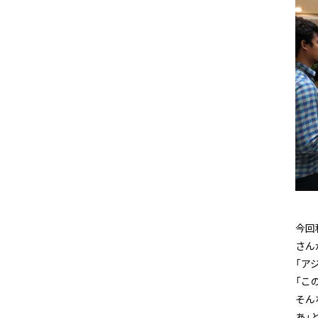
今回
さん
「ア
「こ
そん
あ」