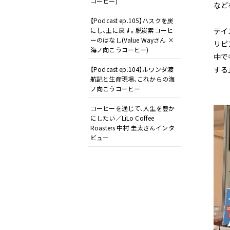
コーヒー)
など
【Podcast ep.105】ハスクを炭
テイ
にし、土に戻す。脱炭素コーヒ
ーのはなし(Value Wayさん ×
リピ
海ノ向こうコーヒー)
中で
する
【Podcast ep.104】ルワンダ渡
航記と生産現場、これからの海
ノ向こうコーヒー
コーヒーを通じて、人生を豊か
にしたい／LiLo Coffee
Roasters 中村 圭太さんインタ
ビュー