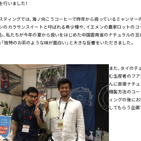
を行いました！
スティングでは、海ノ向こうコーヒーで昨年から扱っているミャンマー
ンのカラサンスイートと呼ばれる希少種や、イエメンの農家ロットのコ
も、私たちが今年の夏から扱いをはじめた中国雲南省のナチュラルの豆
」「独特のお茶のような味が面白い」と大きな反響をいただきました。
また、タイのチ
む生産者のフア
んに直接ナチュ
精製方法のコー
ィングの後にお
してもらう企画