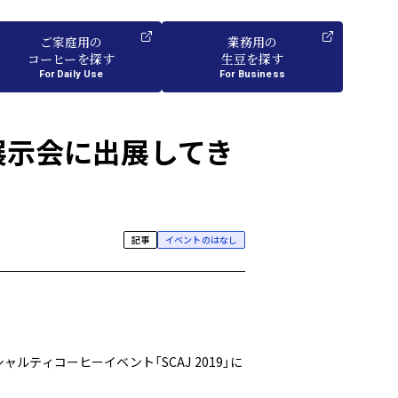
ご家庭用
の
業務用
の
コーヒーを探す
生豆を探す
For Daily Use
For Business
9展示会に出展してき
記事
イベントのはなし
ルティコーヒーイベント「SCAJ 2019」に