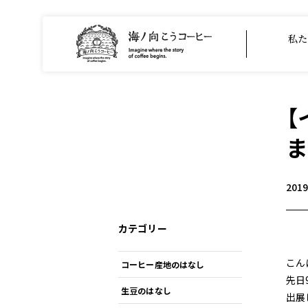
私た
【
ま
201
カテゴリー
こん
コーヒー産地のはなし
先日
生豆のはなし
出展