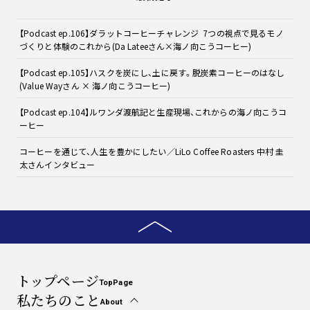
【Podcast ep.106】ダラットコーヒーチャレンジ 7つの視点で見るモノ
づくりと体験のこれから(Da Lateeさん×海ノ向こうコーヒー)
【Podcast ep.105】ハスクを炭にし、土に戻す。脱炭素コーヒーのはなし
(Value Wayさん × 海ノ向こうコーヒー)
【Podcast ep.104】ルワンダ渡航記と生産現場、これからの海ノ向こうコ
ーヒー
コーヒーを通じて、人生を豊かにしたい／LiLo Coffee Roasters 中村 圭
太さんインタビュー
トップページ
TopPage
私たちのこと
About