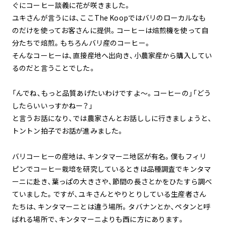
ぐにコーヒー談義に花が咲きました。
ユキさんが言うには、ここThe Koopではバリのローカルなも
のだけを使ってお客さんに提供。コーヒーは焙煎機を使って自
分たちで焙煎。もちろんバリ産のコーヒー。
そんなコーヒーは、直接産地へ出向き、小農家産から購入してい
るのだと言うことでした。
「んでね、もっと品質あげたいわけですよ〜。コーヒーの」「どう
したらいいっすかねー？」
と言うお話になり、では農家さんとお話ししに行きましょうと、
トントン拍子でお話が進みました。
バリコーヒーの産地は、キンタマーニ地区が有名。僕もフィリ
ピンでコーヒー栽培を研究しているときは品種調査でキンタマ
ーニに赴き、葉っぱの大きさや、節間の長さとかをひたすら調べ
ていました。ですが、ユキさんとやりとりしている生産者さん
たちは、キンタマーニとは違う場所。タバナンとか、ペタンと呼
ばれる場所で、キンタマーニよりも西に方にあります。