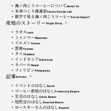
海ノ向こうコーヒーについて
About Us
未来づくり推進室
Future Design Lab
数字で見る海ノ向こうコーヒー
Social Impact
産地のストーリー
Origin Story
ラオス
Laos
ミャンマー
Myanmar
イエメン
Yemen
雲南
Yunnan
タイ
Thailand
インドネシア
Indonesia
ネパール
Nepal
フィリピン
Philippines
記事
Articles
イベントのはなし
Event
コーヒー産地のはなし
Producing Region
生豆のはなし
Green Beans
焙煎豆のはなし
Roasted Beans
ロースターさんのはなし
Roaster