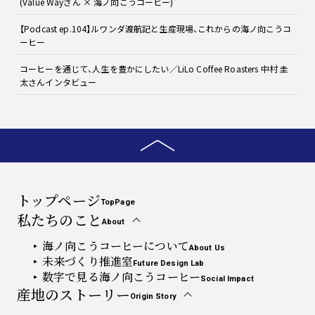
(Value Wayさん × 海ノ向こうコーヒー)
【Podcast ep.104】ルワンダ渡航記と生産現場、これからの海ノ向こうコ
ーヒー
コーヒーを通じて、人生を豊かにしたい／LiLo Coffee Roasters 中村 圭
太さんインタビュー
トップページ
TopPage
私たちのこと
About
海ノ向こうコーヒーについて
About Us
未来づくり推進室
Future Design Lab
数字で見る海ノ向こうコーヒー
Social Impact
産地のストーリー
Origin Story