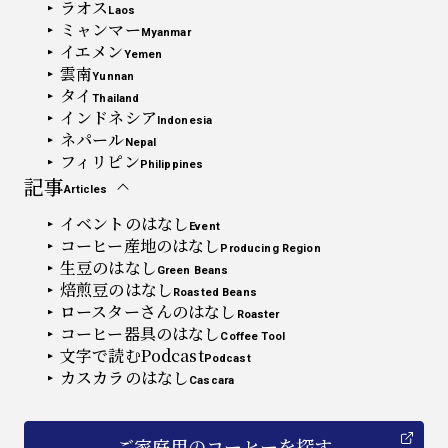
ラオス
Laos
ミャンマー
Myanmar
イエメン
Yemen
雲南
Yunnan
タイ
Thailand
インドネシア
Indonesia
ネパール
Nepal
フィリピン
Philippines
記事
Articles
イベントのはなし
Event
コーヒー産地のはなし
Producing Region
生豆のはなし
Green Beans
焙煎豆のはなし
Roasted Beans
ロースターさんのはなし
Roaster
コーヒー器具のはなし
Coffee Tool
文字で読むPodcast
Podcast
カスカラのはなし
Cascara
ご家庭用
の
コーヒーを探す