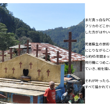
まだ真っ白なP
フリカのどこか
した方がはやい
死者蘇生の禁術
にじりながらこ
ら約45年間ま
飛行機につめこ
ていき、絵を描
それが叶ったら
すべて描かれて