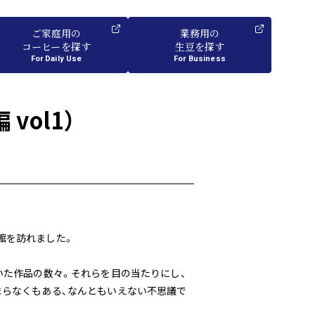
ご家庭用
の
業務用
の
コーヒーを探す
生豆を探す
For Daily Use
For Business
vol1）
館を訪れました。
いた作品の数々。それらを目の当たりにし、
まらなくもある、なんともいえない不思議で