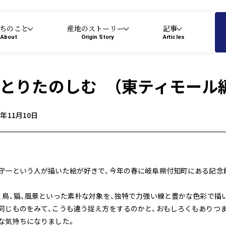
ちのこと
産地のストーリー
記事
About
Origin Story
Articles
とりたのしむ （東ティモール編 
3年11月10日
守一という人が描いた絵が好きで、今年の春に岐阜県付知町にある記念
、鳥、猫、風景といった素朴な対象を、独特で力強い線と豊かな色彩で描
同じものをみて、こうも違う捉え方をするのかと、おもしろくもありつ
な気持ちになりました。