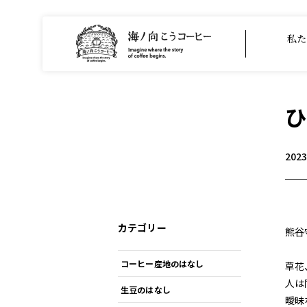
私た
ひ
202
カテゴリー
熊谷
コーヒー産地のはなし
草花
人は
生豆のはなし
曖昧