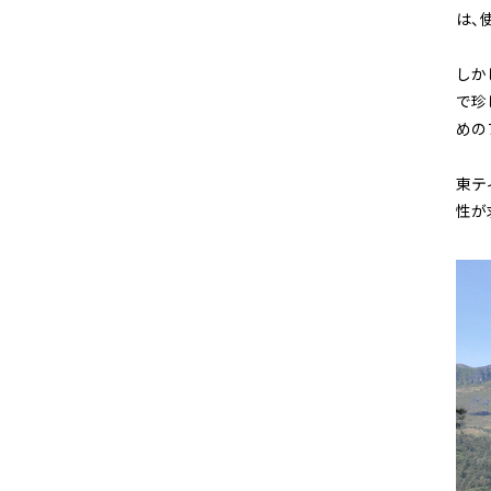
は、
しか
で珍
めの
東テ
性が