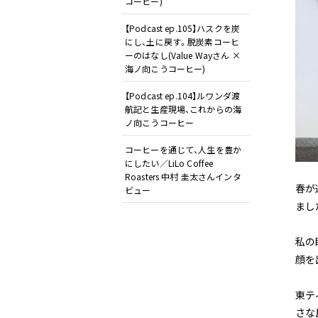
コーヒー)
【Podcast ep.105】ハスクを炭
にし、土に戻す。脱炭素コーヒ
ーのはなし(Value Wayさん ×
海ノ向こうコーヒー)
【Podcast ep.104】ルワンダ渡
航記と生産現場、これからの海
ノ向こうコーヒー
コーヒーを通じて、人生を豊か
にしたい／LiLo Coffee
Roasters 中村 圭太さんインタ
春が
ビュー
まし
私の
顔を
東テ
さな